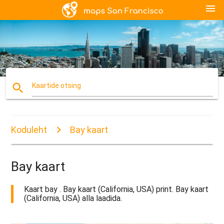
menu
search
Kaartide otsing
Koduleht
Bay kaart
Bay kaart
Kaart bay . Bay kaart (California, USA) print. Bay kaart
(California, USA) alla laadida.