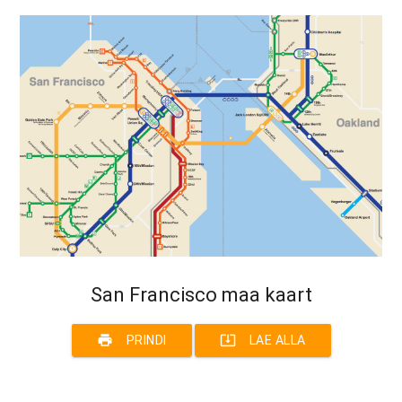
San Francisco maa kaart
print
system_update_alt
PRINDI
LAE ALLA