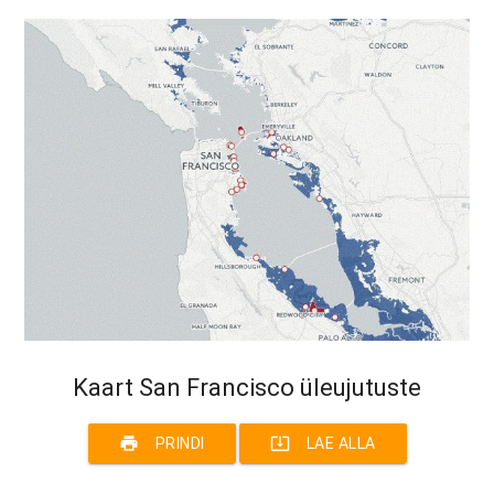
Kaart San Francisco üleujutuste
print
system_update_alt
PRINDI
LAE ALLA