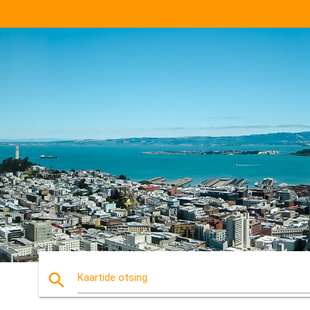
search
Kaartide otsing