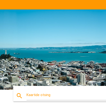
search
Kaartide otsing