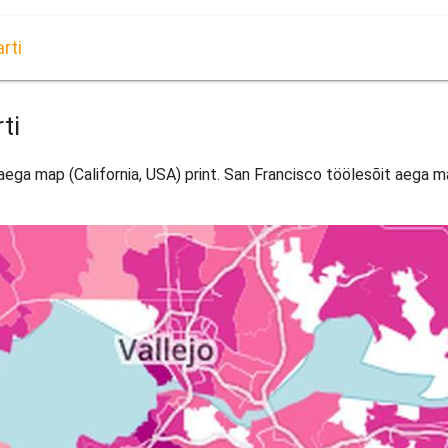
rti
ti
aega map (California, USA) print. San Francisco töölesõit aega map