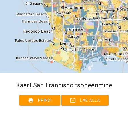
Kaart San Francisco tsoneerimine
print
system_update_alt
PRINDI
LAE ALLA