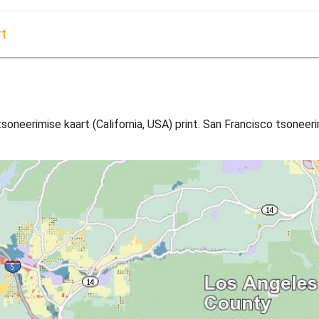
rt
t
oneerimise kaart (California, USA) print. San Francisco tsoneerimi