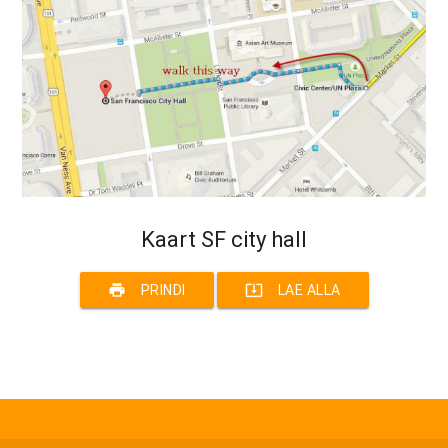
Kaart SF city hall
print
system_update_alt
PRINDI
LAE ALLA