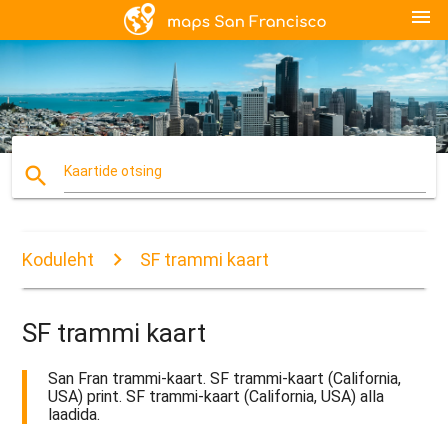
menu
search
Kaartide otsing
Koduleht
SF trammi kaart
SF trammi kaart
San Fran trammi-kaart. SF trammi-kaart (California,
USA) print. SF trammi-kaart (California, USA) alla
laadida.