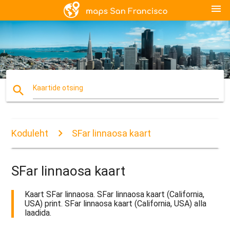
menu
search
Kaartide otsing
Koduleht
SFar linnaosa kaart
SFar linnaosa kaart
Kaart SFar linnaosa. SFar linnaosa kaart (California,
USA) print. SFar linnaosa kaart (California, USA) alla
laadida.