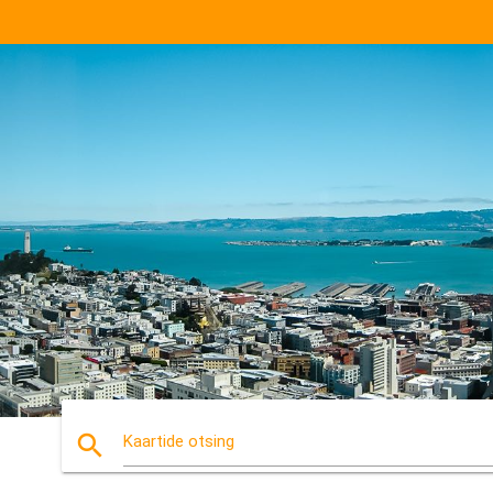
search
Kaartide otsing